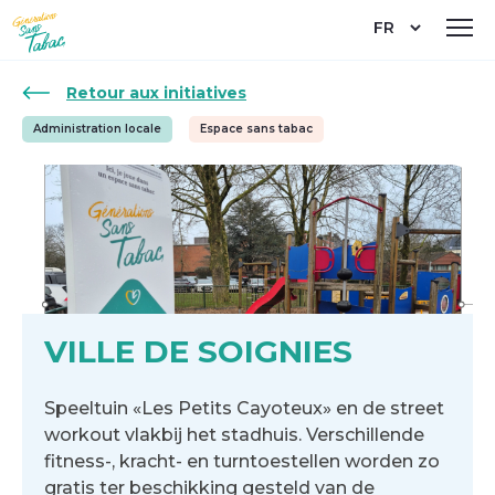
Aller
Select
au
your
contenu
language
principal
Retour aux initiatives
Administration locale
Espace sans tabac
VILLE DE SOIGNIES
Speeltuin «Les Petits Cayoteux» en de street
workout vlakbij het stadhuis. Verschillende
fitness-, kracht- en turntoestellen worden zo
gratis ter beschikking gesteld van de