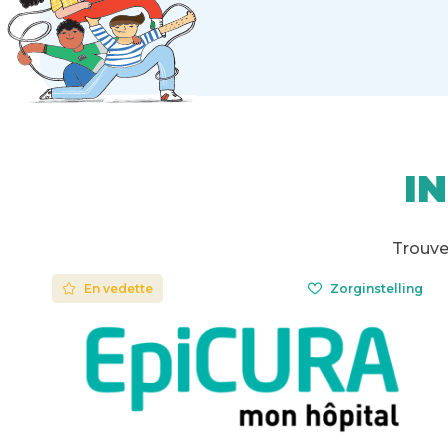
I
Trouvez
En vedette
Zorginstelling