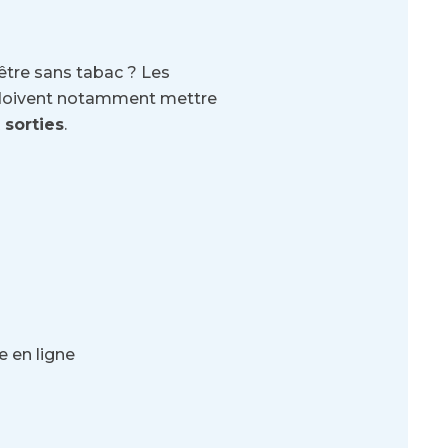
être sans tabac ? Les
es doivent notamment mettre
 sorties
.
e en ligne