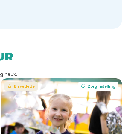
UR
iginaux.
En vedette
Zorginstelling