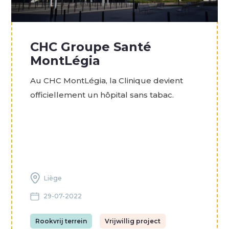
CHC Groupe Santé
MontLégia
Au CHC MontLégia, la Clinique devient
officiellement un hôpital sans tabac.
Liège
29-07-2022
Rookvrij terrein
Vrijwillig project