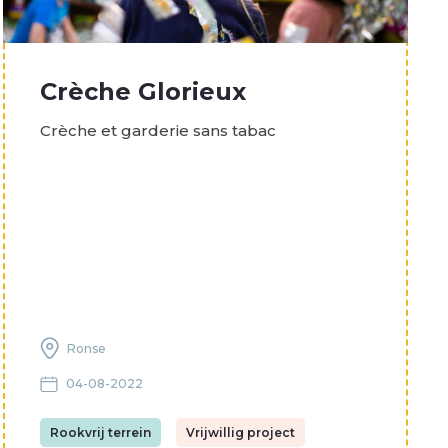
Crèche Glorieux
Crèche et garderie sans tabac
Ronse
04-08-2022
Rookvrij terrein
Vrijwillig project