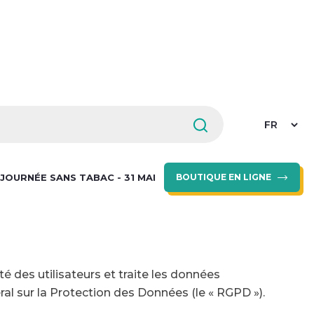
Select
your
languag
JOURNÉE SANS TABAC - 31 MAI
BOUTIQUE EN LIGNE
é des utilisateurs et traite les données
ral sur la Protection des Données (le « RGPD »).