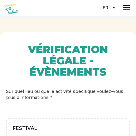
Aller
Select
au
your
contenu
language
principal
VÉRIFICATION
LÉGALE -
ÉVÈNEMENTS
Sur quel lieu ou quelle activité spécifique voulez-vous
plus d’informations ?
FESTIVAL