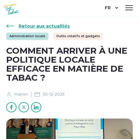
Aller
Select
au
your
contenu
language
principal
Retour aux actualités
Administration locale
Outils créatifs et gadgets
COMMENT ARRIVER À UNE
POLITIQUE LOCALE
EFFICACE EN MATIÈRE DE
TABAC ?
manon
30-12-2025